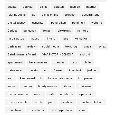
wisata
aplikasi
bisnis
catatan
fashion
internet
jejaring sosial
ac
bisnis online
browser
desain interior
digital agency
generator
pendidikan
pendingin
website
Gadget
bangunan
donasi
elektronik
furniture
harga laptop
industri
interior
jasa
kelistrikan
perhiasan
review
social media
teknologi
ulasan
zyrex
Satu Indonesia Award
VIAR MOTOR INDONESIA
android
apartement
belanja online
branding
cctv
chiller
data center
desain
eo
freezer
investasi
jual beli
karir
kendaraan lidtrik
keselamatan kerja
kompresor
kuliner
lenovo
liberty reserve
liburan
makanan
media promosi
mesin
mifi
notebook
opera mini
operator seluler
optik
pabx
pelatihan
penulis artikel seo
percetakan
pisau dapur
posting perdana
sains