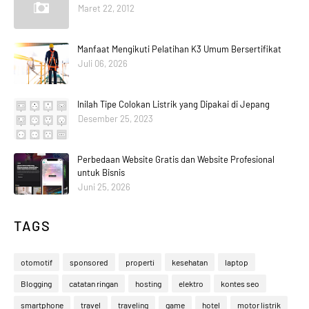
Maret 22, 2012
Manfaat Mengikuti Pelatihan K3 Umum Bersertifikat
Juli 06, 2026
Inilah Tipe Colokan Listrik yang Dipakai di Jepang
Desember 25, 2023
Perbedaan Website Gratis dan Website Profesional
untuk Bisnis
Juni 25, 2026
TAGS
otomotif
sponsored
properti
kesehatan
laptop
Blogging
catatan ringan
hosting
elektro
kontes seo
smartphone
travel
traveling
game
hotel
motor listrik