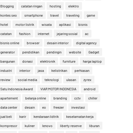
Blogging
catatan ringan
hosting
elektro
kontes seo
smartphone
travel
traveling
game
hotel
motor listrik
wisata
aplikasi
bisnis
catatan
fashion
internet
jejaring sosial
ac
bisnis online
browser
desain interior
digital agency
generator
pendidikan
pendingin
website
Gadget
bangunan
donasi
elektronik
furniture
harga laptop
industri
interior
jasa
kelistrikan
perhiasan
review
social media
teknologi
ulasan
zyrex
Satu Indonesia Award
VIAR MOTOR INDONESIA
android
apartement
belanja online
branding
cctv
chiller
data center
desain
eo
freezer
investasi
jual beli
karir
kendaraan lidtrik
keselamatan kerja
kompresor
kuliner
lenovo
liberty reserve
liburan