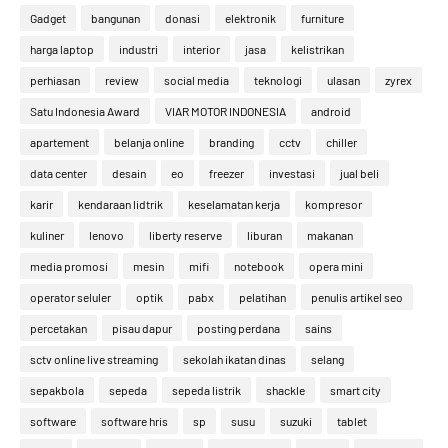
Gadget
bangunan
donasi
elektronik
furniture
harga laptop
industri
interior
jasa
kelistrikan
perhiasan
review
social media
teknologi
ulasan
zyrex
Satu Indonesia Award
VIAR MOTOR INDONESIA
android
apartement
belanja online
branding
cctv
chiller
data center
desain
eo
freezer
investasi
jual beli
karir
kendaraan lidtrik
keselamatan kerja
kompresor
kuliner
lenovo
liberty reserve
liburan
makanan
media promosi
mesin
mifi
notebook
opera mini
operator seluler
optik
pabx
pelatihan
penulis artikel seo
percetakan
pisau dapur
posting perdana
sains
sctv online live streaming
sekolah ikatan dinas
selang
sepakbola
sepeda
sepeda listrik
shackle
smart city
software
software hris
sp
susu
suzuki
tablet