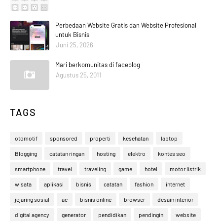
Perbedaan Website Gratis dan Website Profesional
untuk Bisnis
Juni 25, 2026
Mari berkomunitas di faceblog
Agustus 25, 2011
TAGS
otomotif
sponsored
properti
kesehatan
laptop
Blogging
catatan ringan
hosting
elektro
kontes seo
smartphone
travel
traveling
game
hotel
motor listrik
wisata
aplikasi
bisnis
catatan
fashion
internet
jejaring sosial
ac
bisnis online
browser
desain interior
digital agency
generator
pendidikan
pendingin
website