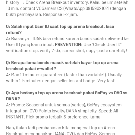
history → Check Arena Breakout inventory. Kalau belum setelah 
10 min, contact VCGamers CS (WhatsApp 08159021021) dengan 
bukti pembayaran. Response 1-2 jam.
Q: Salah input User ID saat top up arena breakout, bisa 
refund?
A: Biasanya TIDAK bisa refund karena bonds sudah delivered ke 
User ID yang kamu input. 
PREVENTION:
 Use "Check User ID" 
verification step, verify 2-3x, screenshot, copy-paste carefully!
Q: Berapa lama bonds masuk setelah bayar top up arena 
breakout pakai e-wallet?
A: Max 10 minutes guaranteed (faster than variable!). Usually 
within 1-5 minutes dengan seller Instant badge. Very fast!
Q: Apa bedanya top up arena breakout pakai GoPay vs OVO vs 
DANA?
A: Promo: Seasonal untuk semua (varies), GoPay ecosystem 
integration, OVO Points loyalty, DANA simplicity. Speed: All 
INSTANT. Pick promo terbaik & preference kamu.
Nah, itulah tadi pembahasan kita mengenai top up Arena 
Breakout menggunakan DANA, OVO, dan GoPay. Semoga 