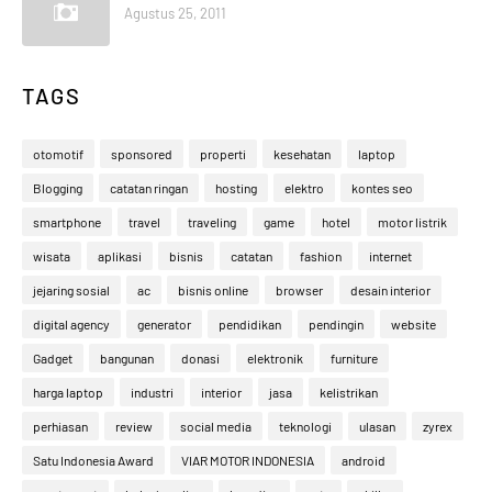
Agustus 25, 2011
TAGS
otomotif
sponsored
properti
kesehatan
laptop
Blogging
catatan ringan
hosting
elektro
kontes seo
smartphone
travel
traveling
game
hotel
motor listrik
wisata
aplikasi
bisnis
catatan
fashion
internet
jejaring sosial
ac
bisnis online
browser
desain interior
digital agency
generator
pendidikan
pendingin
website
Gadget
bangunan
donasi
elektronik
furniture
harga laptop
industri
interior
jasa
kelistrikan
perhiasan
review
social media
teknologi
ulasan
zyrex
Satu Indonesia Award
VIAR MOTOR INDONESIA
android