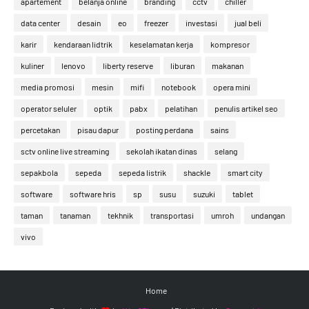
apartement
belanja online
branding
cctv
chiller
data center
desain
eo
freezer
investasi
jual beli
karir
kendaraan lidtrik
keselamatan kerja
kompresor
kuliner
lenovo
liberty reserve
liburan
makanan
media promosi
mesin
mifi
notebook
opera mini
operator seluler
optik
pabx
pelatihan
penulis artikel seo
percetakan
pisau dapur
posting perdana
sains
sctv online live streaming
sekolah ikatan dinas
selang
sepakbola
sepeda
sepeda listrik
shackle
smart city
software
software hris
sp
susu
suzuki
tablet
taman
tanaman
tekhnik
transportasi
umroh
undangan
vivo
Home