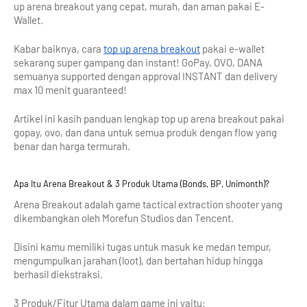
up arena breakout yang cepat, murah, dan aman pakai E-
Wallet.
Kabar baiknya, cara 
top up arena breakout
 pakai e-wallet 
sekarang super gampang dan instant! GoPay, OVO, DANA 
semuanya supported dengan approval INSTANT dan delivery 
max 10 menit guaranteed! 
Artikel ini kasih panduan lengkap top up arena breakout pakai 
gopay, ovo, dan dana untuk semua produk dengan flow yang 
benar dan harga termurah.
Apa Itu Arena Breakout & 3 Produk Utama (Bonds, BP, Unimonth)?
Arena Breakout adalah game tactical extraction shooter yang 
dikembangkan oleh Morefun Studios dan Tencent. 
Disini kamu memiliki tugas untuk masuk ke medan tempur, 
mengumpulkan jarahan (loot), dan bertahan hidup hingga 
berhasil diekstraksi.
3 Produk/Fitur Utama dalam game ini yaitu: