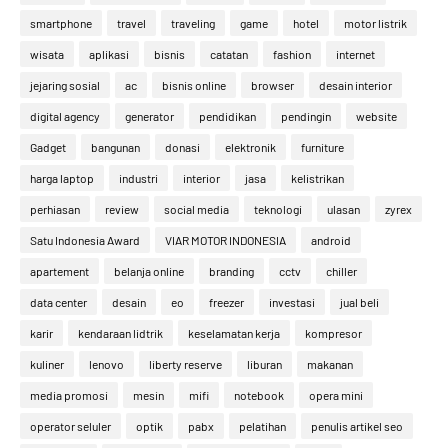
smartphone
travel
traveling
game
hotel
motor listrik
wisata
aplikasi
bisnis
catatan
fashion
internet
jejaring sosial
ac
bisnis online
browser
desain interior
digital agency
generator
pendidikan
pendingin
website
Gadget
bangunan
donasi
elektronik
furniture
harga laptop
industri
interior
jasa
kelistrikan
perhiasan
review
social media
teknologi
ulasan
zyrex
Satu Indonesia Award
VIAR MOTOR INDONESIA
android
apartement
belanja online
branding
cctv
chiller
data center
desain
eo
freezer
investasi
jual beli
karir
kendaraan lidtrik
keselamatan kerja
kompresor
kuliner
lenovo
liberty reserve
liburan
makanan
media promosi
mesin
mifi
notebook
opera mini
operator seluler
optik
pabx
pelatihan
penulis artikel seo