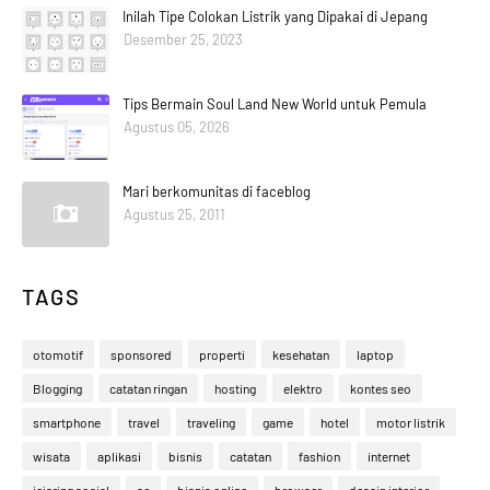
Inilah Tipe Colokan Listrik yang Dipakai di Jepang
Desember 25, 2023
Tips Bermain Soul Land New World untuk Pemula
Agustus 05, 2026
Mari berkomunitas di faceblog
Agustus 25, 2011
TAGS
otomotif
sponsored
properti
kesehatan
laptop
Blogging
catatan ringan
hosting
elektro
kontes seo
smartphone
travel
traveling
game
hotel
motor listrik
wisata
aplikasi
bisnis
catatan
fashion
internet