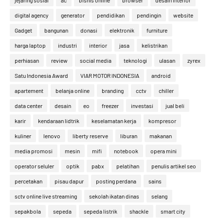
jejaring sosial
ac
bisnis online
browser
desain interior
digital agency
generator
pendidikan
pendingin
website
Gadget
bangunan
donasi
elektronik
furniture
harga laptop
industri
interior
jasa
kelistrikan
perhiasan
review
social media
teknologi
ulasan
zyrex
Satu Indonesia Award
VIAR MOTOR INDONESIA
android
apartement
belanja online
branding
cctv
chiller
data center
desain
eo
freezer
investasi
jual beli
karir
kendaraan lidtrik
keselamatan kerja
kompresor
kuliner
lenovo
liberty reserve
liburan
makanan
media promosi
mesin
mifi
notebook
opera mini
operator seluler
optik
pabx
pelatihan
penulis artikel seo
percetakan
pisau dapur
posting perdana
sains
sctv online live streaming
sekolah ikatan dinas
selang
sepakbola
sepeda
sepeda listrik
shackle
smart city