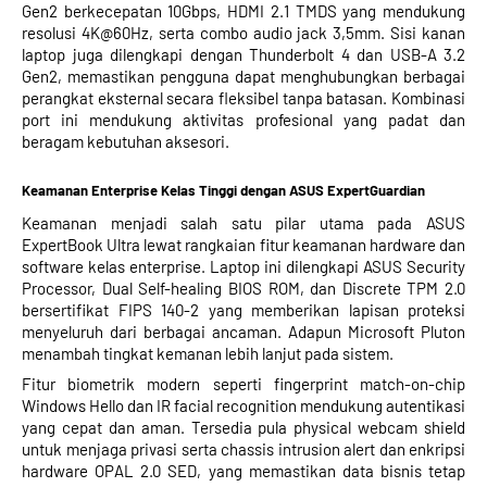
Gen2 berkecepatan 10Gbps, HDMI 2.1 TMDS yang mendukung
resolusi 4K@60Hz, serta combo audio jack 3,5mm. Sisi kanan
laptop juga dilengkapi dengan Thunderbolt 4 dan USB-A 3.2
Gen2, memastikan pengguna dapat menghubungkan berbagai
perangkat eksternal secara fleksibel tanpa batasan. Kombinasi
port ini mendukung aktivitas profesional yang padat dan
beragam kebutuhan aksesori.
Keamanan Enterprise Kelas Tinggi dengan ASUS ExpertGuardian
Keamanan menjadi salah satu pilar utama pada ASUS
ExpertBook Ultra lewat rangkaian fitur keamanan hardware dan
software kelas enterprise. Laptop ini dilengkapi ASUS Security
Processor, Dual Self-healing BIOS ROM, dan Discrete TPM 2.0
bersertifikat FIPS 140-2 yang memberikan lapisan proteksi
menyeluruh dari berbagai ancaman. Adapun Microsoft Pluton
menambah tingkat kemanan lebih lanjut pada sistem.
Fitur biometrik modern seperti fingerprint match-on-chip
Windows Hello dan IR facial recognition mendukung autentikasi
yang cepat dan aman. Tersedia pula physical webcam shield
untuk menjaga privasi serta chassis intrusion alert dan enkripsi
hardware OPAL 2.0 SED, yang memastikan data bisnis tetap